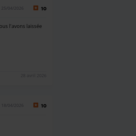
 25/04/2026
10
ous l'avons laissée
nous l'avons laissée quand nous l'avons récupérée. C'etait pa
28 avril 2026
 18/04/2026
10