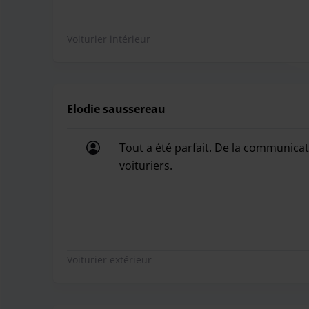
Voiturier intérieur
Elodie saussereau
Tout a été parfait. De la communicatio
voituriers.
Tout a été parfait. De la communicatio
Voiturier extérieur