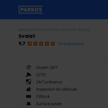
étiquette-de-navigation-principale
Aéroport de Paris-Charles de Gaulle (Roissy)
Svalet
54 évaluations
9,7
Ouvert 24/7
CCTV
24/7 présence
Inspection du véhicule
Clôturé
Surface pavée