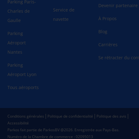
Parking Paris-
Devenir partenaire
Service de
Charles de
À Propos
navette
Gaulle
Blog
Parking
Aéroport
Carrières
Nantes
Se rétracter du cont
Parking
Aéroport Lyon
Tous aéroports
Conditions générales
Politique de confidentialité
Politique des avis
Accessibilité
Parkos fait partie de ParkosBV @2026. Enregistrée aux Pays-Bas.
Numéro de la Chambre de commerce : 02095013