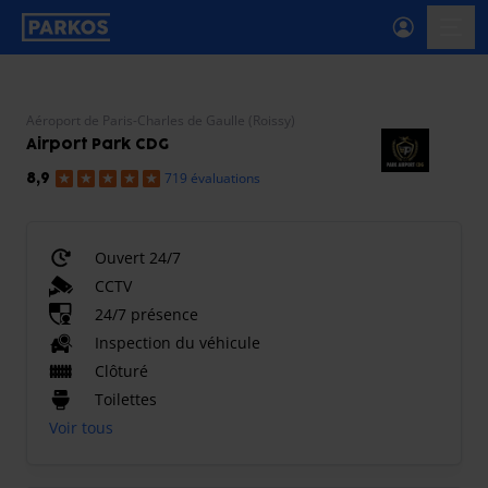
étiquette-de-navigation-principale
menu-
Aéroport de Paris-Charles de Gaulle (Roissy)
Airport Park CDG
719 évaluations
8,9
Ouvert 24/7
CCTV
24/7 présence
Inspection du véhicule
Clôturé
Toilettes
Voir tous