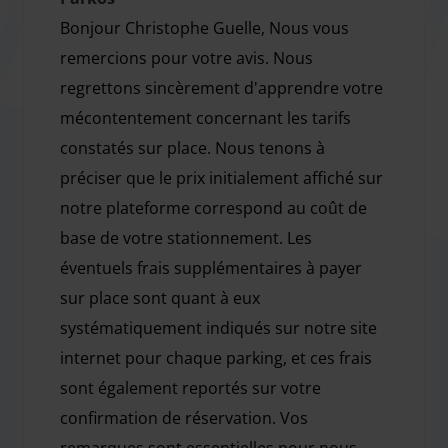
chaleureusement et vous assistera avec vos bagages. Une
Bonjour Christophe Guelle, Nous vous
des quatre navettes du parking vous transportera en 8
remercions pour votre avis. Nous
minutes au dépose-minute de l'aéroport. En plus de
regrettons sincèrement d'apprendre votre
services gratuits, le parking propose également quelques
mécontentement concernant les tarifs
services payants. Votre véhicule sera garé par le
personnel, il est donc nécessaire de laisser vos clés.
constatés sur place. Nous tenons à
Attention *FRAIS DE NUIT :** Après 19h00 & Avant 07h00
préciser que le prix initialement affiché sur
**+10,00 €* *FRAIS JOURS FÉRIÉS : +10,00 €* *FRAIS WEEK-
notre plateforme correspond au coût de
END : +10,00 €* *FRAIS : **+2 Passagers par Navette =
base de votre stationnement. Les
**10 € Aller-Retour* *FRAIS BAGAGES : **Bagages
éventuels frais supplémentaires à payer
volumineux ou équipements = **10 € Aller-Retour* *(CLUB
sur place sont quant à eux
DE GOLF / ÉQUIPEMENT DE PLONGÉE / PLANCHE DE SURF /
ETC.)* *FRAIS DE MODIFICATION DE CONTRAT : **Frais
systématiquement indiqués sur notre site
pour modification du contrat initial : 10 €* *FRAIS
internet pour chaque parking, et ces frais
VÉHICULE UTILITAIRE ou LONG : **+4,50 mètres de long 6
sont également reportés sur votre
€/ Jour.* *FRAIS INCLUANT LE WEEK-END : **10 € sont
confirmation de réservation. Vos
appliqués si le stationnement inclut un week-end, hors