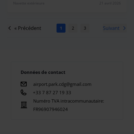
Navette extérieure
21 avril 2026
« Précédent
Suivant
1
2
3
4
5
6
7
Données de contact
airport.park.cdg@gmail.com
+33 7 87 27 19 33
Numéro TVA intracommunautaire:
FR96907946024