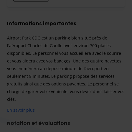
Informations importantes
Airport Park CDG est un parking bien situé près de
l'aéroport Charles de Gaulle avec environ 700 places
disponibles. Le personnel vous accueillera avec le sourire
et vous aidera avec vos bagages. Une des quatre navettes
vous emmènera au dépose-minute de l’aéroport en
seulement 8 minutes. Le parking propose des services
gratuits ainsi que des options payantes. Le personnel se
charge de garer votre véhicule, vous devez donc laisser vos
clés.
Attention *FRAIS DE NUIT :** Après 19h00 & Avant 07h00
En savoir plus
**+10,00 €* *FRAIS JOURS FÉRIÉS : +10,00 €* *FRAIS WEEK-
END : +10,00 €* *FRAIS : **+2 Passagers par Navette =
Notation et évaluations
**10 € Aller-Retour* *FRAIS BAGAGES : **Bagages