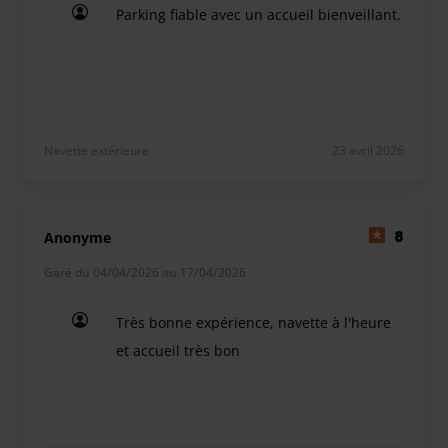
Parking fiable avec un accueil bienveillant.
Parking fiable avec un accueil bienveillant.
Navette extérieure
23 avril 2026
Anonyme
8
Garé du 04/04/2026 au 17/04/2026
Très bonne expérience, navette à l'heure
et accueil très bon
Très bonne expérience, navette à l'heure et accue