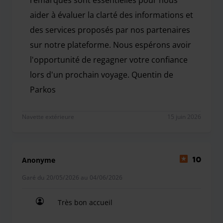
remarques sont essentielles pour nous
jours de début et de fin du week-end.* *FRAIS DE RETARD :
aider à évaluer la clarté des informations et
**Pour tout retard dépassant **30 MIN**, vous devrez
des services proposés par nos partenaires
payer un supplément de **10,00 €** pour non-respect de
votre heure d’arrivée au parking, **puis 5 € pour chaque
sur notre plateforme. Nous espérons avoir
tranche de 30 minutes.*
l'opportunité de regagner votre confiance
lors d'un prochain voyage. Quentin de
Parkos
Bonjour Christophe Guelle, Nous vous remercions po
Navette extérieure
15 juin 2026
Anonyme
10
Garé du 20/05/2026 au 04/06/2026
Très bon accueil
Très bon accueil