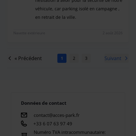
hésitation à avoir pour la sécurité de notre
véhicule, car parking isolé en campagne ,
en retrait de la ville.
Tout était parfait. Très bon accueil, personnel tr
Navette extérieure
2 août 2026
« Précédent
Suivant
1
2
3
4
5
6
7
Données de contact
contact@acces-park.fr
+33 6 07 63 97 49
Numéro TVA intracommunautaire: