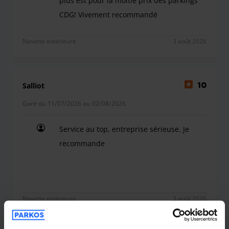
plus est pour la moitié prix des parkings
CDG! Vivement recommandé
Service impeccable, autant par téléphone / sms e
Navette extérieure
3 août 2026
Salliot
10
Garé du 11/07/2026 au 02/08/2026
Service au top, entreprise sérieuse. Je
recommande
Service au top, entreprise sérieuse. Je recomma
Navette extérieure
3 août 2026