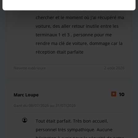
voiture, 1h30 pour la récupérer entre le
moment où la navette est venue me
chercher et le moment où j'ai récupéré ma
voiture, des aller retour inutile entre les
terminaux 1 et 3 , personne pour me
rendre ma clé de voiture, dommage car la
réception était parfaite
Problème au retour pour récupérer ma voiture, 1h
Navette extérieure
2 août 2026
Marc Loupe
10
Garé du 08/07/2026 au 31/07/2026
Tout était parfait. Très bon accueil,
personnel très sympathique. Aucune