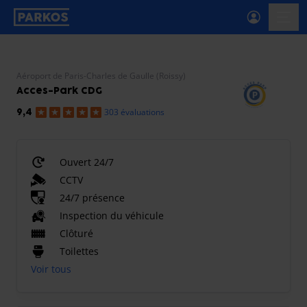
étiquette-de-navigation-principale
menu-
Aéroport de Paris-Charles de Gaulle (Roissy)
Acces-Park CDG
303 évaluations
9,4
Ouvert 24/7
CCTV
24/7 présence
Inspection du véhicule
Clôturé
Toilettes
Voir tous