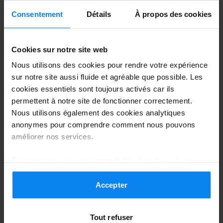
Anoniem
Consentement
Détails
À propos des cookies
8
Garé du 24/07/2026 au 01/08/2026
Cookies sur notre site web
Alles ok
Nous utilisons des cookies pour rendre votre expérience
Alles ok
sur notre site aussi fluide et agréable que possible. Les
cookies essentiels sont toujours activés car ils
permettent à notre site de fonctionner correctement.
Nous utilisons également des cookies analytiques
Navette extérieure
3 août 2026
anonymes pour comprendre comment nous pouvons
améliorer nos services.
En acceptant, vous acceptez l'utilisation de cookies
Anonyme
6
conformément aux règles en vigueur dans votre pays,
mais vous pouvez modifier vos paramètres à tout
Accepter
Garé du 25/07/2026 au 01/08/2026
moment. Pour plus de détails, consultez notre
Politique
de confidentialité
.
Problème au retour pour récupérer ma
Tout refuser