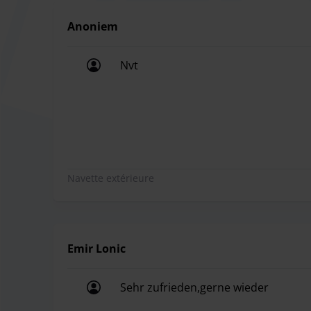
Anoniem
Nvt
Nvt
Navette extérieure
Emir Lonic
Sehr zufrieden,gerne wieder
Sehr zufrieden,gerne wieder