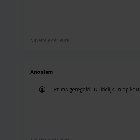
Navette extérieure
Anoniem
Prima geregeld . Duidelijk En op kor
Prima geregeld . Duidelijk En op kor