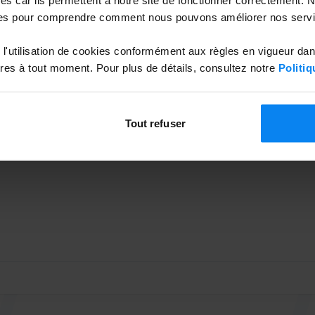
es pour comprendre comment nous pouvons améliorer nos servi
mique à 400 mètres de l'aéroport de Weeze ? P2 Weeze
qui signifie que vous n'avez pas à tenir compte d'autres
l'utilisation de cookies conformément aux règles en vigueur da
eze Airport, votre voiture est couverte par des
es à tout moment. Pour plus de détails, consultez notre
Politiq
s de voiture. Ainsi, votre voiture est protégée des
Garé du 20/07/2026 au
Tout refuser
'aéroport de Weeze. Le parking est asphalté et clôturé.
rrière de reconnaissance des plaques d'immatriculation.