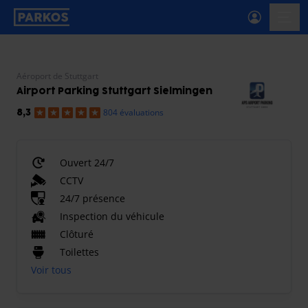
étiquette-de-navigation-principale
menu-
Aéroport de Stuttgart
Airport Parking Stuttgart Sielmingen
804 évaluations
8,3
Ouvert 24/7
CCTV
24/7 présence
Inspection du véhicule
Clôturé
Toilettes
Voir tous