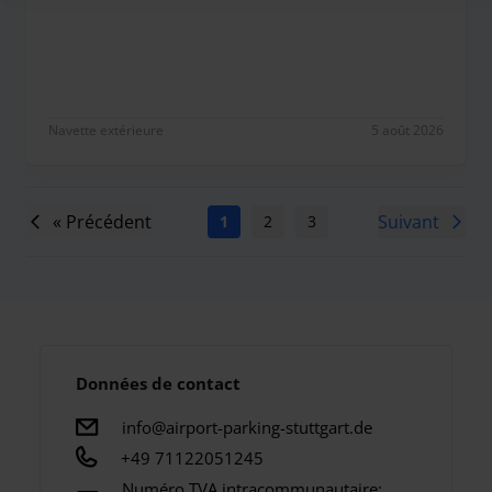
Uu
Navette extérieure
5 août 2026
« Précédent
Suivant
1
2
3
4
5
6
7
Données de contact
info@airport-parking-stuttgart.de
+49 71122051245
Numéro TVA intracommunautaire: