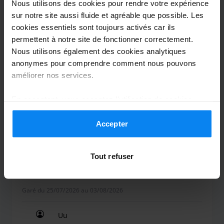
Nous utilisons des cookies pour rendre votre expérience
sur notre site aussi fluide et agréable que possible. Les
Gennadi Martin
10
cookies essentiels sont toujours activés car ils
Garé du 18/07/2026 au 28/07/2026
permettent à notre site de fonctionner correctement.
Nous utilisons également des cookies analytiques
Super. Jeder Zeit wieder.
anonymes pour comprendre comment nous pouvons
Super. Jeder Zeit wieder.
améliorer nos services.
En acceptant, vous acceptez l'utilisation de cookies
conformément aux règles en vigueur dans votre pays,
mais vous pouvez modifier vos paramètres à tout
Accepter
Navette extérieure
5 août 2026
moment. Pour plus de détails, consultez notre
Politique
de confidentialité
.
Tout refuser
Marek Stepien
10
Garé du 25/07/2026 au 03/08/2026
Uu