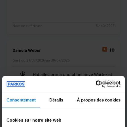
alles war sehr super freundlich mitarbeiter und 
Navette extérieure
8 août 2026
Daniela Weber
10
Garé du 21/07/2026 au 30/07/2026
Hat alles prima und ohne lange Wartezeit
geklappt!
Hat alles prima und ohne lange Wartezeit geklapp
Consentement
Détails
À propos des cookies
Navette extérieure
7 août 2026
Cookies sur notre site web