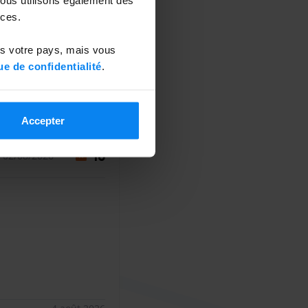
ces.
ns votre pays, mais vous
ue de confidentialité
.
es évaluations (940)
Accepter
 02/08/2026
10