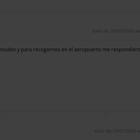
 parking, garer votre voiture et l'un de ses employés
r de votre voyage, vous serez pris en charge au même
Garé du 26/07/2026 au
ntuales y para recogernos en el aeropuerto me respondier
 selon les besoins du client pour réduire l'attente.
ntuales y para recogernos en el aeropuerto me respondier
Garé du 23/07/2026 a