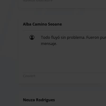
Navette extérieure
navette gratuite, vous n'avez qu'à vous rendre au
vous conduira au terminal des départs. Au retou
endroit pour monter à bord de votre voiture.
Alba Camino Seoane
Todo fluyó sin problema. Fueron pu
Horaire de navette:
mensaje.
Les navettes n'ont pas d'horaires fixes et partent
Todo fluyó sin problema. Fueron pu
Couvert
Neuza Rodrigues