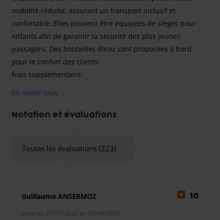
mobilité réduite, assurant un transport inclusif et
confortable. Elles peuvent être équipées de sièges pour
enfants afin de garantir la sécurité des plus jeunes
passagers. Des bouteilles d’eau sont proposées à bord
pour le confort des clients.
frais supplémentaire:
20€ pour les vehicules hors gabarits.
En savoir plus
Notation et évaluations
Shuttle Park est un service de navette vers l'aeroport de
Marseille. Disponible de 4h00 a 00h00, le parking vous
Toutes les évaluations (223)
accueille 7j/7.
Guillaume ANSERMOZ
10
Garé du 27/07/2026 au 05/08/2026