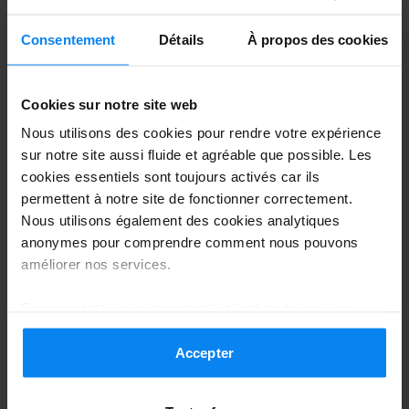
Garé du 31/07/2026 au 04/08/2026
Consentement
Détails
À propos des cookies
Très bon service, personnel accueillant,
ponctuel et professionnel. Je recommande
Cookies sur notre site web
sans hésiter !
Nous utilisons des cookies pour rendre votre expérience
Très bon service, personnel accueillant, ponctuel
sur notre site aussi fluide et agréable que possible. Les
cookies essentiels sont toujours activés car ils
Navette extérieure
6 août 2026
permettent à notre site de fonctionner correctement.
Nous utilisons également des cookies analytiques
anonymes pour comprendre comment nous pouvons
Christelle CAPAROS
10
améliorer nos services.
Garé du 28/07/2026 au 04/08/2026
En acceptant, vous acceptez l'utilisation de cookies
conformément aux règles en vigueur dans votre pays,
Personnel au top! Tres sympa Le parking
mais vous pouvez modifier vos paramètres à tout
Accepter
est vraiment a côté de l aeroport, pour un
moment. Pour plus de détails, consultez notre
Politique
très bon rapport qualité prix
de confidentialité
.