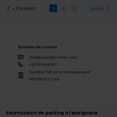
« Précédent
Suivant
1
2
3
4
5
6
7
Données de contact
shuttle-park@outlook.com
+33769944507
Numéro TVA intracommunautaire:
FR39987617149
Fournisseurs de parking à l'Marignane