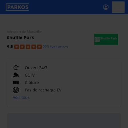
étiquette-de-navigation-principale
menu-
Aéroport de Marseille
Shuttle Park
223 évaluations
9,5
Ouvert 24/7
CCTV
Clôturé
Pas de recharge EV
Voir tous