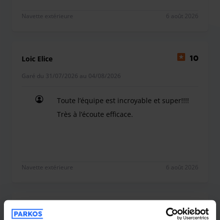
Navette extérieure
6 août 2026
Loic Elice
10
Garé du 31/07/2026 au 04/08/2026
Toute l’équipe est incroyable et super!!!!
Très à l’écoute efficace.
Toute l’équipe est incroyable et super!!!! Très à l’
Navette extérieure
6 août 2026
Cinthias Philipon
10