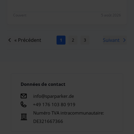
Couvert
5 août 2026
« Précédent
Suivant
1
2
3
4
5
6
7
Données de contact
info@sparparker.de
+49 176 103 80 919
Numéro TVA intracommunautaire:
DE321667366