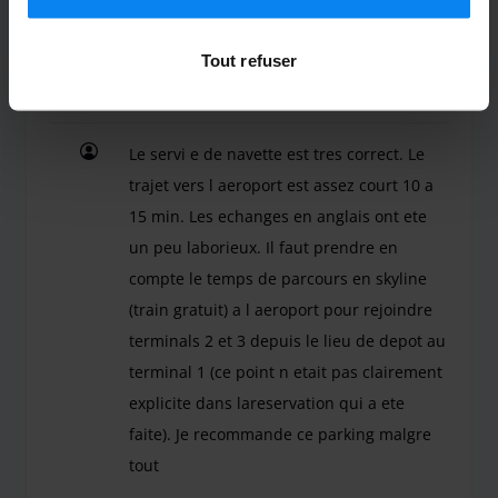
moment. Pour plus de détails, consultez notre
Politique
de confidentialité
.
Anonyme
8
Tout refuser
Garé du 13/07/2026 au 04/08/2026
Le servi e de navette est tres correct. Le
trajet vers l aeroport est assez court 10 a
15 min. Les echanges en anglais ont ete
un peu laborieux. Il faut prendre en
compte le temps de parcours en skyline
(train gratuit) a l aeroport pour rejoindre
terminals 2 et 3 depuis le lieu de depot au
terminal 1 (ce point n etait pas clairement
explicite dans lareservation qui a ete
faite). Je recommande ce parking malgre
tout
Le servi e de navette est tres correct. Le trajet 