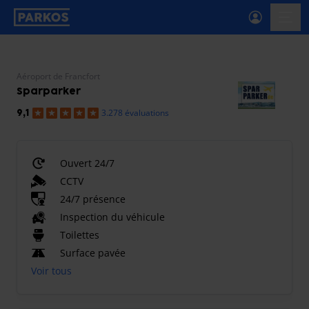
étiquette-de-navigation-principale
menu-
Aéroport de Francfort
Sparparker
3.278 évaluations
9,1
Ouvert 24/7
CCTV
24/7 présence
Inspection du véhicule
Toilettes
Surface pavée
Voir tous