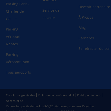
Parking Paris-
Devenir partenaire
Service de
Charles de
À Propos
navette
Gaulle
Blog
Parking
Aéroport
Carrières
Nantes
Se rétracter du cont
Parking
Aéroport Lyon
Tous aéroports
Conditions générales
Politique de confidentialité
Politique des avis
Accessibilité
Parkos fait partie de ParkosBV @2026. Enregistrée aux Pays-Bas.