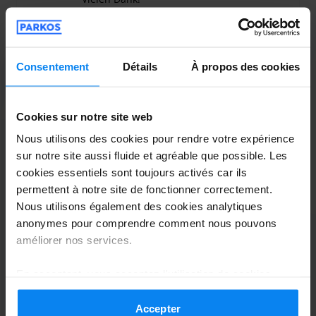
Vous pouvez vous garer chez Sparparker avec des
Sehr zuverlässig!! Ich war sehr zufrieden. Vielen 
véhicules d'une longueur maximale de 6 mètres.
Le transport des bagages encombrants tels que les
Consentement
Détails
À propos des cookies
poussettes, les landaus et les fauteuils roulants est gratuit.
Voiturier intérieur
8 août 2026
Un supplément est facturé pour tout bagage encombrant
supplémentaire, comme des skis, une deuxième valise, etc.
Cookies sur notre site web
Sparparker vous propose également des services
Anonym
10
Nous utilisons des cookies pour rendre votre expérience
supplémentaires, que vous pouvez également ajouter lors
sur notre site aussi fluide et agréable que possible. Les
Garé du 14/07/2026 au 30/07/2026
du processus de réservation, notamment un service de
cookies essentiels sont toujours activés car ils
ravitaillement en carburant et divers forfaits d'entretien de
permettent à notre site de fonctionner correctement.
Alles hat reibungslos geklappt.
véhicules.
Nous utilisons également des cookies analytiques
Alles hat reibungslos geklappt.
anonymes pour comprendre comment nous pouvons
améliorer nos services.
En acceptant, vous acceptez l'utilisation de cookies
conformément aux règles en vigueur dans votre pays,
Navette extérieure
8 août 2026
mais vous pouvez modifier vos paramètres à tout
Accepter