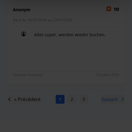
Anonym
10
Garé du 16/07/2026 au 23/07/2026
Alles super, werden wieder buchen.
Alles super, werden wieder buchen.
Voiturier extérieur
25 juillet 2026
« Précédent
Suivant
1
2
3
4
5
6
7