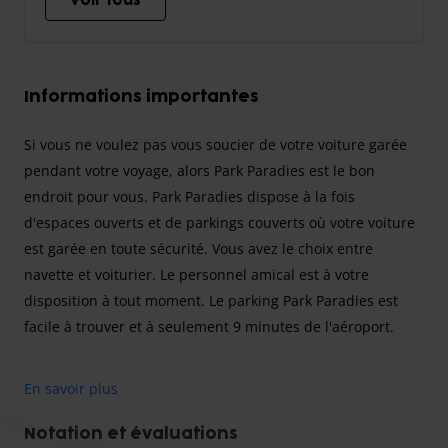
Voir tous
Informations importantes
Si vous ne voulez pas vous soucier de votre voiture garée
pendant votre voyage, alors Park Paradies est le bon
endroit pour vous. Park Paradies dispose à la fois
d'espaces ouverts et de parkings couverts où votre voiture
est garée en toute sécurité. Vous avez le choix entre
navette et voiturier. Le personnel amical est à votre
disposition à tout moment. Le parking Park Paradies est
facile à trouver et à seulement 9 minutes de l'aéroport.
En savoir plus
Supplément de nuit : Chez Parkparadies, un supplément
de nuit est facturé pour un vol aller ou retour à partir de
Notation et évaluations