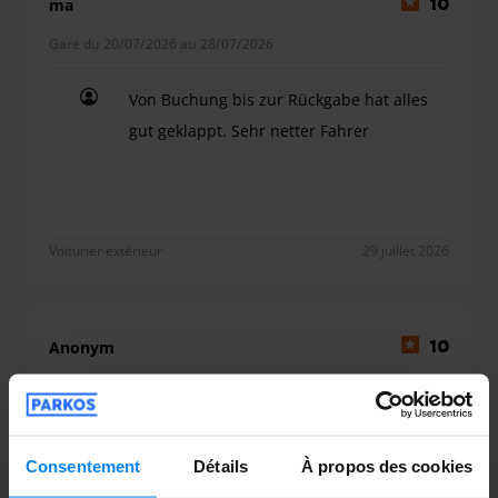
ma
10
Garé du 20/07/2026 au 28/07/2026
Von Buchung bis zur Rückgabe hat alles
gut geklappt. Sehr netter Fahrer
Von Buchung bis zur Rückgabe hat alles gut gekla
Voiturier extérieur
29 juillet 2026
Anonym
10
Garé du 23/07/2026 au 27/07/2026
Alles top
Consentement
Détails
À propos des cookies
Alles top