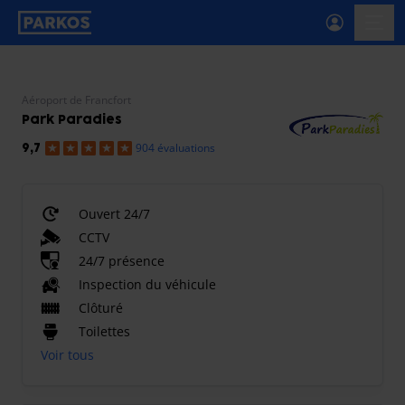
étiquette-de-navigation-principale
menu-
Aéroport de Francfort
Park Paradies
904 évaluations
9,7
Ouvert 24/7
CCTV
24/7 présence
Inspection du véhicule
Clôturé
Toilettes
Voir tous