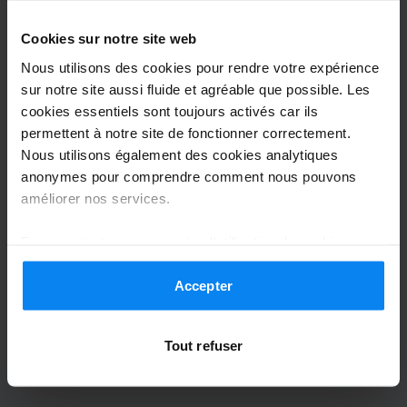
Cookies sur notre site web
Nous utilisons des cookies pour rendre votre expérience
Voiturier extérieur
28 juillet 2026
sur notre site aussi fluide et agréable que possible. Les
cookies essentiels sont toujours activés car ils
permettent à notre site de fonctionner correctement.
Nous utilisons également des cookies analytiques
Leif Kuske
10
anonymes pour comprendre comment nous pouvons
Garé du 17/07/2026 au 25/07/2026
améliorer nos services.
Hat alles wunderbar problemlos und
En acceptant, vous acceptez l'utilisation de cookies
pünktlich geklappt. Sehr freundliche
conformément aux règles en vigueur dans votre pays,
Mitarbeiter.
mais vous pouvez modifier vos paramètres à tout
Accepter
moment. Pour plus de détails, consultez notre
Politique
Hat alles wunderbar problemlos und pünktlich gek
de confidentialité
.
Tout refuser
Voiturier extérieur
26 juillet 2026