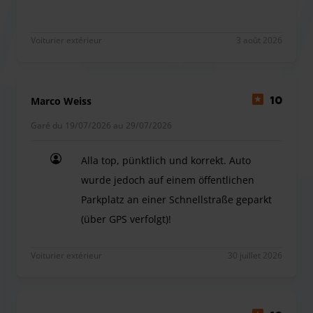
informé du retour tardif. En cas de notification tardive
(moins de 24 heures) au prestataire de stationnement, des
frais supplémentaires de retard de 5,00 € (uniquement)
Voiturier extérieur
3 août 2026
seront facturés.
Le transport des clés (pour l'option navette extérieure) est
possible moyennant un supplément, sous réserve de
Marco Weiss
10
places libres disponibles.
Garé du 19/07/2026 au 29/07/2026
Autre : Park Paradies propose également une borne de
recharge pour véhicules électriques.
Alla top, pünktlich und korrekt. Auto
wurde jedoch auf einem öffentlichen
Parkplatz an einer Schnellstraße geparkt
(über GPS verfolgt)!
Alla top, pünktlich und korrekt. Auto wurde jedoc
Voiturier extérieur
30 juillet 2026