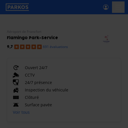
étiquette-de-navigation-principale
menu-
Aéroport de Francfort
Flamingo Park-Service
691 évaluations
9,7
Ouvert 24/7
CCTV
24/7 présence
Inspection du véhicule
Clôturé
Surface pavée
Voir tous