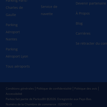
Parking Paris-
Devenir partenaire
Service de
Charles de
À Propos
navette
Gaulle
Blog
Parking
Aéroport
Carrières
Nantes
Se rétracter du cont
Parking
Aéroport Lyon
Tous aéroports
Conditions générales
Politique de confidentialité
Politique des avis
Accessibilité
Parkos fait partie de ParkosBV @2026. Enregistrée aux Pays-Bas.
Numéro de la Chambre de commerce : 02095013