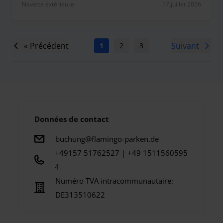
Navette extérieure
17 juillet 2026
« Précédent
Suivant
1
2
3
4
5
6
7
Données de contact
buchung@flamingo-parken.de
+49157 51762527 | +49 1511560595
4
Numéro TVA intracommunautaire:
DE313510622