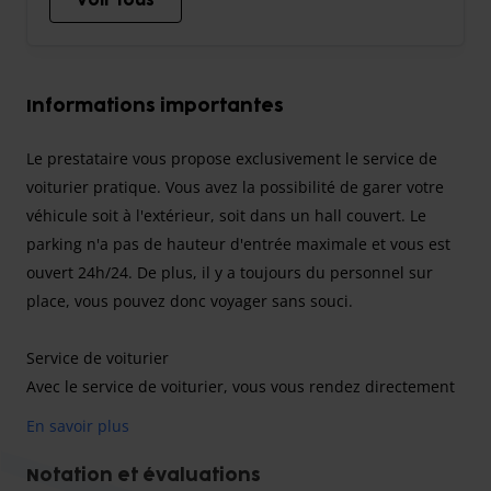
Voir tous
Informations importantes
Le prestataire vous propose exclusivement le service de
voiturier pratique. Vous avez la possibilité de garer votre
véhicule soit à l'extérieur, soit dans un hall couvert. Le
parking n'a pas de hauteur d'entrée maximale et vous est
ouvert 24h/24. De plus, il y a toujours du personnel sur
place, vous pouvez donc voyager sans souci.
Service de voiturier
Avec le service de voiturier, vous vous rendez directement
à l'aéroport de Francfort dans votre propre véhicule. A
En savoir plus
l'aéroport, votre véhicule sera contrôlé avec vous par un
employé du prestataire et l'état sera consigné par écrit.
Notation et évaluations