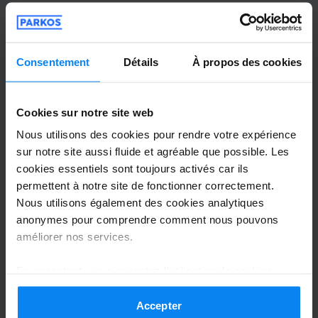
reibungsloser Service. Gerne wieder.
Sehr freundlich und ein absolut reibungsloser Se
Consentement
Détails
À propos des cookies
Navette extérieure
29 juillet 2026
Cookies sur notre site web
Nous utilisons des cookies pour rendre votre expérience
Inna Luft
10
sur notre site aussi fluide et agréable que possible. Les
cookies essentiels sont toujours activés car ils
Garé du 19/07/2026 au 26/07/2026
permettent à notre site de fonctionner correctement.
Nous utilisons également des cookies analytiques
Ich verreise häufig und hab bislang
anonymes pour comprendre comment nous pouvons
mehrere verschiedene Park-Service in der
améliorer nos services.
Nähe des Flughafens nutzen müssen. Der
Flamingo - Parkservice ist bei Abstand der
En acceptant, vous acceptez l'utilisation de cookies
beste Service.... Pünktlichkeit,
conformément aux règles en vigueur dans votre pays,
mais vous pouvez modifier vos paramètres à tout
Accepter
Freundlichkeit, Sicherheit für mein Auto,