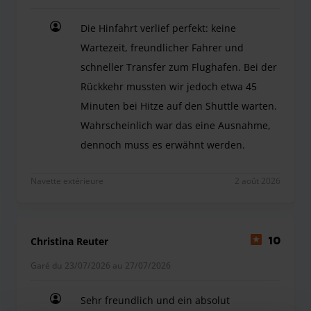
Si vous avez besoin d'aide avec vos bagages, le personnel
Die Hinfahrt verlief perfekt: keine
amical du fournisseur se fera un plaisir de vous aider en
Wartezeit, freundlicher Fahrer und
cas de besoin. Veuillez noter, cependant, que cette aide
schneller Transfer zum Flughafen. Bei der
n'est pas évidente et n'est offerte qu'aux personnes dans
Rückkehr mussten wir jedoch etwa 45
le besoin.
Avec ce prestataire, vous avez également la possibilité de
Minuten bei Hitze auf den Shuttle warten.
garer une camionnette ou un mobil-home. Cependant,
Wahrscheinlich war das eine Ausnahme,
veuillez noter qu'il est nécessaire de réserver deux places
dennoch muss es erwähnt werden.
de stationnement.
Die Hinfahrt verlief perfekt: keine Wartezeit, 
Navette extérieure
2 août 2026
Christina Reuter
10
Garé du 23/07/2026 au 27/07/2026
Sehr freundlich und ein absolut