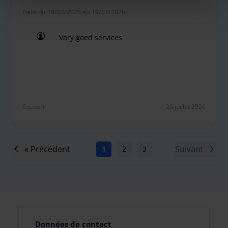
Garé du 18/07/2026 au 19/07/2026
Vary goed services
Vary goed services
Couvert
26 juillet 2026
« Précédent
Suivant
1
2
3
4
5
6
7
Données de contact