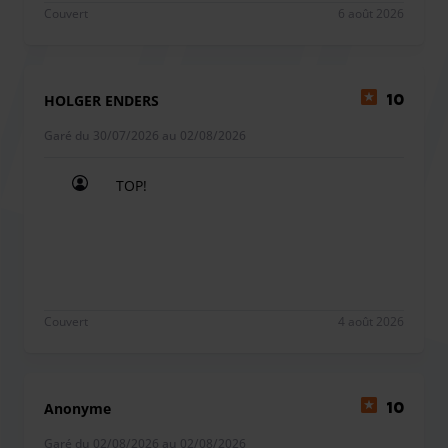
Le parking propose un programme de lavage : « De
Couvert
6 août 2026
Parkobello à Picobello » – nettoyage intérieur et extérieur.
Vous pouvez ajouter cette option directement lors de votre
réservation.
HOLGER ENDERS
10
La hauteur d'entrée du garage est de 2,00m.
Garé du 30/07/2026 au 02/08/2026
TOP!
TOP!
Couvert
4 août 2026
Anonyme
10
Garé du 02/08/2026 au 02/08/2026