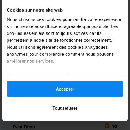
Cookies sur notre site web
Couvert
2 août 2026
Nous utilisons des cookies pour rendre votre expérience
sur notre site aussi fluide et agréable que possible. Les
cookies essentiels sont toujours activés car ils
Marco Schenatzky
10
permettent à notre site de fonctionner correctement.
Nous utilisons également des cookies analytiques
Garé du 21/07/2026 au 30/07/2026
anonymes pour comprendre comment nous pouvons
améliorer nos services.
Alles bestens gelaufen, wir kommen gerne
wieder :-)
En acceptant, vous acceptez l'utilisation de cookies
Alles bestens gelaufen, wir kommen gerne wieder 
conformément aux règles en vigueur dans votre pays,
mais vous pouvez modifier vos paramètres à tout
Accepter
moment. Pour plus de détails, consultez notre
Politique
Couvert
31 juillet 2026
de confidentialité
.
Tout refuser
Evan Toma
10