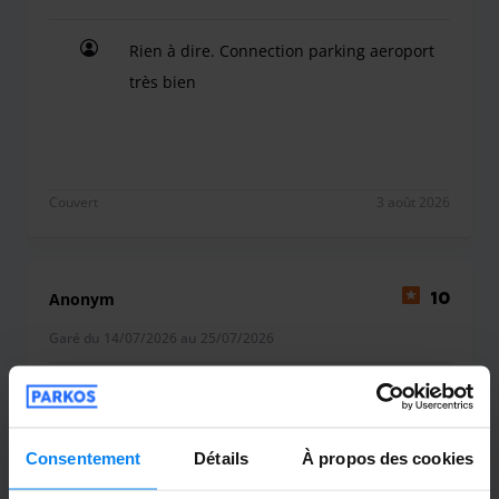
Rien à dire. Connection parking aeroport
très bien
Rien à dire. Connection parking aeroport très bie
Couvert
3 août 2026
Anonym
10
Garé du 14/07/2026 au 25/07/2026
Hat alles sehr gut geklappt, gerne wieder.
Hat alles sehr gut geklappt, gerne wieder.
Consentement
Détails
À propos des cookies