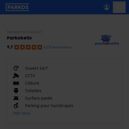
étiquette-de-navigation-principale
menu-
Aéroport de Francfort
Parkobello
3.233 évaluations
9,7
Ouvert 24/7
CCTV
Clôturé
Toilettes
Surface pavée
Parking pour handicapés
Voir tous