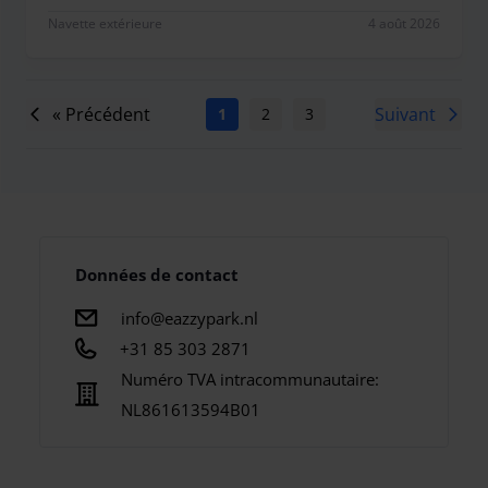
Navette extérieure
4 août 2026
« Précédent
Suivant
1
2
3
4
5
6
7
Données de contact
info@eazzypark.nl
‎+31 85 303 2871
Numéro TVA intracommunautaire:
NL861613594B01