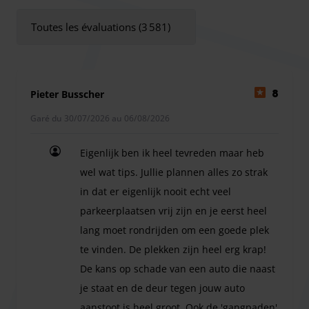
vous conduira à l'aéroport rapidement et en toute sécurité
Toutes les évaluations (3 581)
en environ 10 minutes.
Veuillez contacter le parking 30 minutes avant votre arrivée
afin qu'ils soient informés de votre venue. Vous pouvez
appeler le numéro de téléphone indiqué dans la
Pieter Busscher
8
confirmation de réservation.
Garé du 30/07/2026 au 06/08/2026
Arrivée Parking Navette
Vous entrez sur le site et vous vous présentez à la
Eigenlijk ben ik heel tevreden maar heb
réception. Sur instruction du personnel, vous garez votre
wel wat tips. Jullie plannen alles zo strak
voiture à l'endroit indiqué. Si nécessaire, un membre du
in dat er eigenlijk nooit echt veel
personnel se fera un plaisir de vous aider avec vos
bagages. La navette vous conduira ensuite directement et
parkeerplaatsen vrij zijn en je eerst heel
sans attente à l'aéroport.
lang moet rondrijden om een goede plek
Retour Parking Navette
te vinden. De plekken zijn heel erg krap!
Au retour, après l'atterrissage, contactez à nouveau
De kans op schade van een auto die naast
Eazzypark Rijspark par téléphone pour convenir d'une
je staat en de deur tegen jouw auto
heure de prise en charge à l'aéroport.
aanstoot is heel groot. Ook de 'gangpaden'