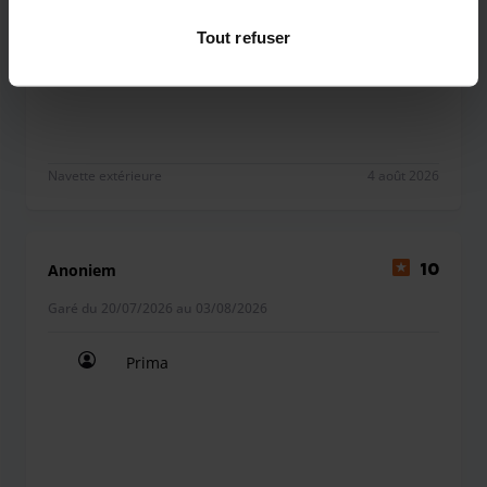
de confidentialité
.
Exact volgens verwachting!
Tout refuser
Exact volgens verwachting!
Navette extérieure
4 août 2026
Anoniem
10
Garé du 20/07/2026 au 03/08/2026
Prima
Prima