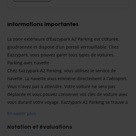
Informations importantes
La zone extérieure d'Eazzypark A2 Parking est clôturée,
goudronnée et dispose d'un portail verrouillable. Chez
Eazzypark, vous pouvez garer tous types de voitures.
Parking avec navette
Chez Eazzypark A2 Parking, vous utilisez le service de
navette. La navette vous emmène directement à l'aéroport.
Vous n'avez pas à attendre. Votre voiture ne sera pas
déplacée et vous pouvez conserver vos clés de voiture avec
vous durant votre voyage. Eazzypark A2 Parking se trouve à
environ 10 minutes de l'aéroport. À votre arrivée,
En savoir plus
présentez-vous à la réception et garez votre voiture selon
les instructions du personnel. La navette vous attend. Si
Notation et évaluations
nécessaire, on vous aidera avec vos bagages. La navette