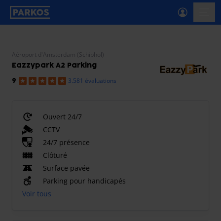
étiquette-de-navigation-principale
menu-
Aéroport d'Amsterdam (Schiphol)
Eazzypark A2 Parking
3.581 évaluations
9
Ouvert 24/7
CCTV
24/7 présence
Clôturé
Surface pavée
Parking pour handicapés
Voir tous