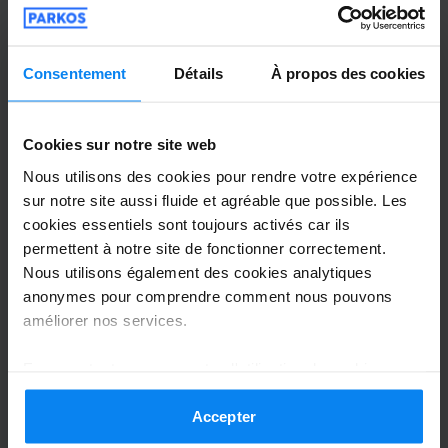
Consentement
Détails
À propos des cookies
Anoniem
6
Garé du 17/07/2026 au 04/08/2026
Cookies sur notre site web
Prima
Nous utilisons des cookies pour rendre votre expérience
Prima
sur notre site aussi fluide et agréable que possible. Les
cookies essentiels sont toujours activés car ils
permettent à notre site de fonctionner correctement.
Nous utilisons également des cookies analytiques
anonymes pour comprendre comment nous pouvons
Navette extérieure
5 août 2026
améliorer nos services.
En acceptant, vous acceptez l'utilisation de cookies
Rudy de Wit
10
conformément aux règles en vigueur dans votre pays,
mais vous pouvez modifier vos paramètres à tout
Accepter
Garé du 27/07/2026 au 03/08/2026
moment. Pour plus de détails, consultez notre
Politique