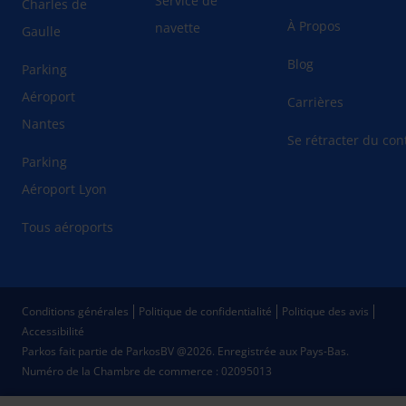
Service de
Charles de
À Propos
navette
Gaulle
Blog
Parking
Aéroport
Carrières
Nantes
Se rétracter du cont
Parking
Aéroport Lyon
Tous aéroports
Conditions générales
Politique de confidentialité
Politique des avis
Accessibilité
Parkos fait partie de ParkosBV @2026. Enregistrée aux Pays-Bas.
Numéro de la Chambre de commerce : 02095013