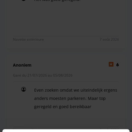
L'Eazzypark Rijspark facilite le stationnement. Le personnel
Het was goed geregeld.
se fera un plaisir de vous aider à charger vos bagages.
Navette extérieure
7 août 2026
Anoniem
6
Garé du 21/07/2026 au 05/08/2026
Even zoeken omdat we uiteindelijk ergens
anders moesten parkeren. Maar top
geregeld en goed bereikbaar
Even zoeken omdat we uiteindelijk ergens ander
Navette extérieure
6 août 2026